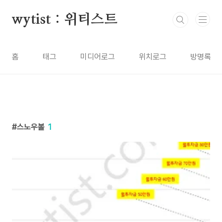
본문 바로가기
wytist : 위티스트
홈
태그
미디어로그
위치로그
방명록
스노우볼
1