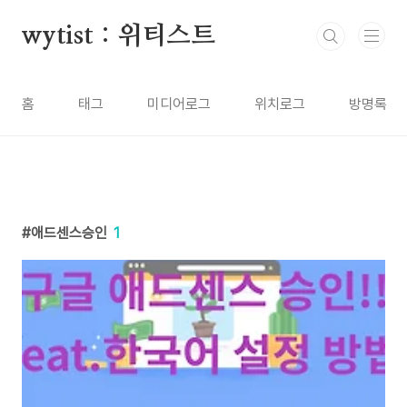
본문 바로가기
wytist : 위티스트
홈
태그
미디어로그
위치로그
방명록
애드센스승인
1