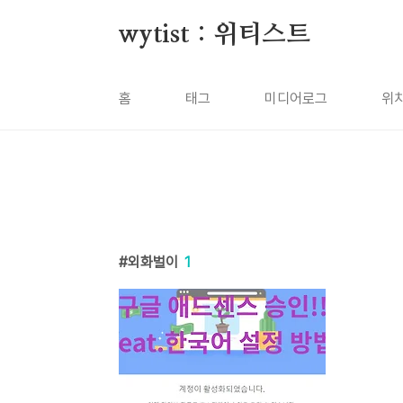
본문 바로가기
wytist : 위티스트
홈
태그
미디어로그
위
외화벌이
1