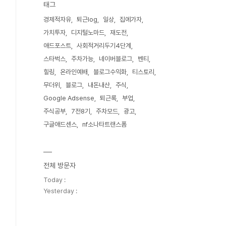
태그
경제적자유
퇴근log
일상
집에가자
가치투자
디지털노마드
재도전
애드포스트
사회적거리두기4단계
스타벅스
주차가능
네이버블로그
벤티
힐링
온라인예배
블로그수익화
티스토리
무더위
블로그
내돈내산
주식
Google Adsense
퇴근록
부업
주식공부
7전8기
주차모드
광고
구글애드센스
nf소나타트랜스폼
전체 방문자
Today :
Yesterday :