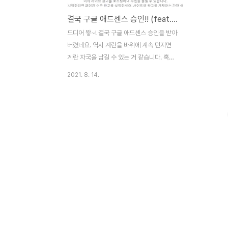
결국 구글 애드센스 승인!! (feat.한국어 설정 방법)
드디어 뙇~! 결국 구글 애드센스 승인을 받아
버렸네요. 역시 계란을 바위에 계속 던지면
계란 자국을 남길 수 있는 거 같습니다. 혹시
나 하고, 구글 애드센스 사이트에 접속해보니
2021. 8. 14.
승인 메시지가 떠 있었습니다. 혹시 메일은
놓쳤나 하고, 메일함을 뒤져봤는데, 승인 메
일은 발견하지 못했습니다. 제가 실수로 지운
건지 원래 안 보내는 건지는 잘 모르겠습니
다. 어쨌든, 기분은 너무너무 좋네요. Set Up
Ads 버튼을 눌러서 세팅을 진행해 볼까요
~~~ 오~ 좋은 메시지~~ → 버튼을 눌러서
하나 넘기고~~ 오~ 또~ 좋은 메시지~~ →
버튼을 눌러서 하나~ 더~~ 넘기고~~ 마지
막~ 좋은 메시지~~ Get Started 버튼을 눌
러!눌러! 그런데, 헉! 사이트가 영어네요. 구글
번역기를 돌려야 하나 고민되시나..