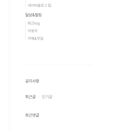
네이버블로그 팁
일상&힐링
퇴근log
자동차
카페&맛집
공지사항
최근글
인기글
최근댓글