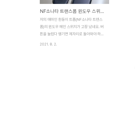
NF소나타 트랜스폼 윈도우 스위치 수리 꿀팁(제 애마 흰둥이의 윈도우 메인 스위치가 고장났네요. ㅠㅠ)
저의 애마인 흰둥이 트폼(NF소나타 트랜스
폼)의 윈도우 메인 스위치가 고장 났네요. 버
튼을 눌렀다 땡기면 제자리로 돌아와야 하는
데, 자꾸 말려들어 가는 현상이 생깁니다. NF
2021. 8. 2.
소나타 카페를 검색해보니 윈도우 스위치 수
리법을 친절하게 올려주시는 글이 있어서 아
래에 링크를 남겨봅니다. (카페에 가입하셔야
글을 보실 수 있습니다.)
https://cafe.naver.com/nfsonatatransform/219352
♨윈도우메인 S/W 버튼 분석 및 교체 대한
민국 모임의 시작, 네이버 카페
cafe.naver.com 제 차는 버튼 내부 플라스
틱 리브 파손이 예상된다고 하네요. 그리고
버튼 교체하면 정상 동작할 거라고 하네요.
안심입니다. ^^ 빠른 시일 내에 부품 먼저 확
보하고, 나중에 버튼이 완전히 수명을 다..