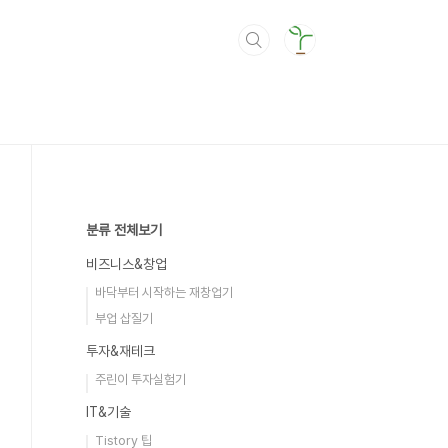
분류 전체보기
비즈니스&창업
바닥부터 시작하는 재창업기
부업 삽질기
투자&재테크
주린이 투자실험기
IT&기술
Tistory 팁