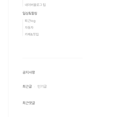
네이버블로그 팁
일상&힐링
퇴근log
자동차
카페&맛집
공지사항
최근글
인기글
최근댓글