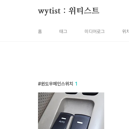
본문 바로가기
wytist : 위티스트
홈
태그
미디어로그
위
윈도우메인스위치
1