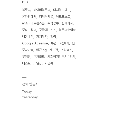
태그
블로그
네이버블로그
디지털노마드
온라인예배
경제적자유
애드포스트
nf소나타트랜스폼
주식공부
집에가자
주식
광고
구글애드센스
블로그수익화
내돈내산
가치투자
힐링
Google Adsense
부업
7전8기
벤티
주차가능
퇴근log
재도전
스타벅스
무더위
주차모드
사회적거리두기4단계
티스토리
일상
퇴근록
전체 방문자
Today :
Yesterday :