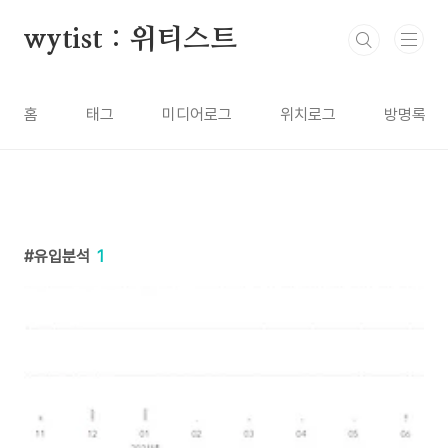
본문 바로가기
wytist : 위티스트
홈
태그
미디어로그
위치로그
방명록
유입분석
1