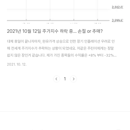
2021년 10월 12일 주가지수 하락 중... 손절 or 추매?
대체 휴일이 끝나자마자, 원유가격 상승으로 인한 장기 인플레이션 우려로 인
해 전세계 주가지수가 추락하는 상황이 되었네요. 저같은 주린이에게는 정말
쉽지 않은 장인거 같습니다. 제가 가진 종목들의 수익률은 +8% 부터 -32%까
지 분포하고, 대부분은 손실구간입니다. 10월 12일 오전 기준으로 올해 수익률
2021. 10. 12.
은 -9% ~ -11% 사이에 있는 상황입니다. 저는 올 하반기에 최대 실적을 기록
하는 우리나라 기업들이 많을 것이라고 생각하고, 조정 후에 결국 상승할 것이
1
라고 생각하기 때문에, 지수가 2,800대로 떨어지면, 보수적으로 추매를 해볼
까 생각입니다. (주린이 개인의 의견이기 때문에 재미로 보기만 하세요) 김작가
TV : 절대 하면 안 되는 위험한 주식투자 방법 (슈퍼개미 이정윤, 배진한) ※ 아
래 사이트를..