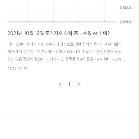
2021년 10월 12일 주가지수 하락 중... 손절 or 추매?
대체 휴일이 끝나자마자, 원유가격 상승으로 인한 장기 인플레이션 우려로 인
해 전세계 주가지수가 추락하는 상황이 되었네요. 저같은 주린이에게는 정말
쉽지 않은 장인거 같습니다. 제가 가진 종목들의 수익률은 +8% 부터 -32%까
지 분포하고, 대부분은 손실구간입니다. 10월 12일 오전 기준으로 올해 수익률
2021. 10. 12.
은 -9% ~ -11% 사이에 있는 상황입니다. 저는 올 하반기에 최대 실적을 기록
하는 우리나라 기업들이 많을 것이라고 생각하고, 조정 후에 결국 상승할 것이
1
라고 생각하기 때문에, 지수가 2,800대로 떨어지면, 보수적으로 추매를 해볼
까 생각입니다. (주린이 개인의 의견이기 때문에 재미로 보기만 하세요) 김작가
TV : 절대 하면 안 되는 위험한 주식투자 방법 (슈퍼개미 이정윤, 배진한) ※ 아
래 사이트를..