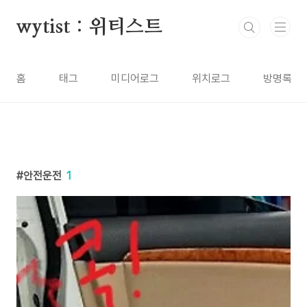
본문 바로가기
wytist : 위티스트
홈
태그
미디어로그
위치로그
방명록
안전운전
1