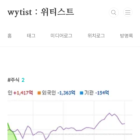
본문 바로가기
wytist : 위티스트
홈
태그
미디어로그
위치로그
방명록
주식
2