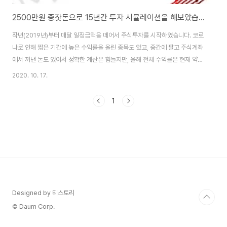
2500만원 종잣돈으로 15년간 투자 시뮬레이션을 해보았습니다.(장기투자를 해야하는 이유)
작년(2019년)부터 매달 일정금액을 떼어서 주식투자를 시작하였습니다. 코로
나로 인해 짧은 기간에 높은 수익률을 올린 종목도 있고, 중간에 팔고 주식계좌
에서 꺼낸 돈도 있어서 정확한 계산은 힘들지만, 올해 전체 수익률은 현재 약
30% 언저리 정도, 현재 보유한 주식가치는 약 2,500만원 정도됩니다. 중간
2020. 10. 17.
에 단타도 시도해보고, 주식 게시판에 떠도는 정보만 보고 덜컥 샀다가 손해보
고 판 종목도 있습니다. 그러다가 유튜브에서 신사임당, 김작가 TV 채널 등을
1
통해 여러 사람들의 이야기를 들어보고, 나는 트렌드나 이슈보다는 좋은 기업
의 가치를 발굴하여 투자하는 스타일이 맞겠다 싶었습니다. 한 10년이나 15년
뒤 쯤에는 스타트업에 투자하는 투자가가 되는게 제 꿈이기 때문에 기업공부를
많이 해야 하는 가치투자..
Designed by 티스토리
© Daum Corp.