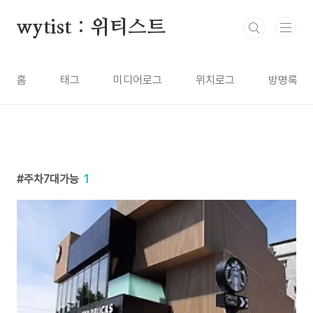
본문 바로가기
wytist : 위티스트
홈
태그
미디어로그
위치로그
방명록
주차7대가능
1