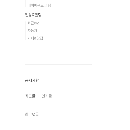
네이버블로그 팁
일상&힐링
퇴근log
자동차
카페&맛집
공지사항
최근글
인기글
최근댓글