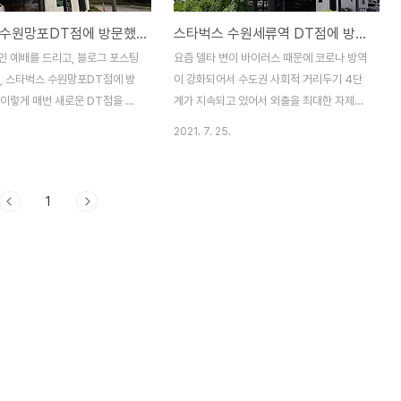
스타벅스 수원망포DT점에 방문했습니다.
스타벅스 수원세류역 DT점에 방문했습니다.
인 예배를 드리고, 블로그 포스팅
요즘 델타 변이 바이러스 때문에 코로나 방역
겸, 스타벅스 수원망포DT점에 방
이 강화되어서 수도권 사회적 거리두기 4단
 이렇게 매번 새로운 DT점을 놀
계가 지속되고 있어서 외출을 최대한 자제하
도 코로나 시대에 쏠쏠한 재미인
고 있습니다. 덕분에 지출이 많이 굳는 효과
2021. 7. 25.
 하지만, 누가 머래도 빨리 코로
는 있지만, 친구도 만나지 못하고 있어서 답
해결되어서 친구들도 자유롭게 만
답한 일상을 보내고 있습니다. 주일이라 온라
 자유롭게 가고, 해외여행도 마
인 예배도 드리고, 기분 전환도 할 겸 차를 끌
1
 있는 날이 왔으면 좋겠습니다.
고, 스타벅스 수원세류역 DT점에 방문했습
T는 디지털 노마드들에게는 정말
니다. 원래는 수원세류 DT점에 가려고 했는
인 것 같습니다. 특히 요즘 같
데, 티맵에서 좌표를 잘 못 찍는 바람에 수원
는 특히 나요. 스타벅스 수원망포
세류역 DT점으로 와버렸네요.ㅎ 스타벅스
인분당선 망포역과도 가까운 거리
DT점은 주차장이 있어서 차를 끌고 오기 좋
고 있어서 접근성이 굉장히 좋은
지만, 주차장에 자리가 없는 경우가 많아서
 그리고, 3층짜리 단독 건물 안
반신반의하면서 왔는데, 다행히도 한 자리가
것보다 훨씬 넓고, 자리도 많네
똬악 남아 있어서 바로 주차를 했습니다. ^^
 건물 전면에 2자리, 건물 옆에
주차장은 총 7대까지 주차가 가능합니다. 위