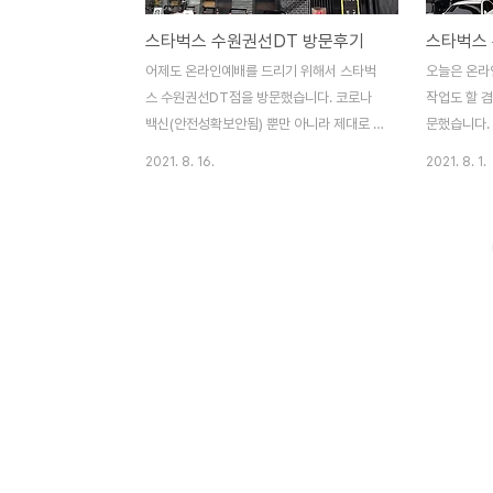
스타벅스 수원권선DT 방문후기
어제도 온라인예배를 드리기 위해서 스타벅
오늘은 온라
스 수원권선DT점을 방문했습니다. 코로나
작업도 할 
백신(안전성확보안됨) 뿐만 아니라 제대로 된
문했습니다.
코로나 치료제(엉터리말고 제대로 된 치료제
러 오는 것
2021. 8. 16.
2021. 8. 1.
여야 함)가 나와서 오프라인으로 예배를 드릴
것 같습니다.
수 있는 날이 빨리 왔으면 좋겠네요. 스타벅
나 문제가 
스 수원권선DT점의 가장 큰 장점은 무려 40
나고, 교회도
대 가량 주차가 가능한 넓은 주차장입니다.
음껏 다닐 수
스타벅스 뒤쪽의 짬뽕지존이라는 음식점과
스타벅스 D
주차장을 공유함으로써 넓은 주차공간을 확
매력적인 장소
보한 것 같습니다. 다른 스타벅스 DT점은 주
은 무더위에
차 자리가 많지 않고, 경쟁이 치열해서, 아예
DT점은 수
오픈 시간 즈음에 맞춰서 가곤 했는데요, 수
에 자리 잡
원권선DT점은 식사시간만 피하면 주차가 어
거 같습니다.
렵지 않을 거 같다는 생각이 드네요. 다음에
은 기대했던 
는 오후에 차를 끌고 방문해봐야 겠습니다.
요. 주차장은