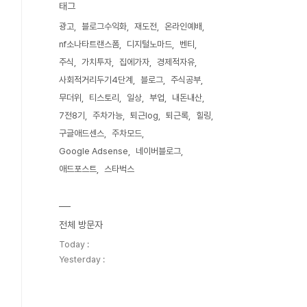
태그
광고
블로그수익화
재도전
온라인예배
nf소나타트랜스폼
디지털노마드
벤티
주식
가치투자
집에가자
경제적자유
사회적거리두기4단계
블로그
주식공부
무더위
티스토리
일상
부업
내돈내산
7전8기
주차가능
퇴근log
퇴근록
힐링
구글애드센스
주차모드
Google Adsense
네이버블로그
애드포스트
스타벅스
전체 방문자
Today :
Yesterday :