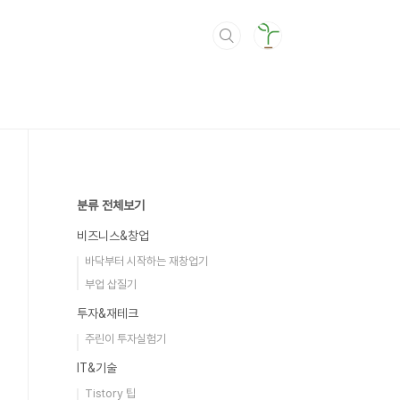
분류 전체보기
비즈니스&창업
바닥부터 시작하는 재창업기
부업 삽질기
투자&재테크
주린이 투자실험기
IT&기술
Tistory 팁