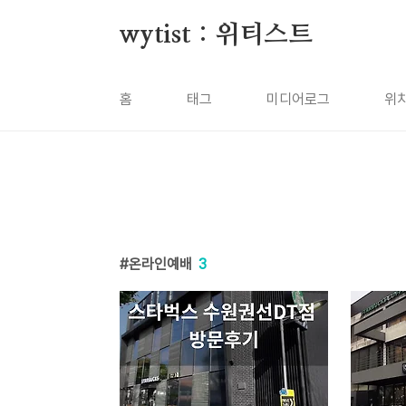
본문 바로가기
wytist : 위티스트
홈
태그
미디어로그
위
온라인예배
3